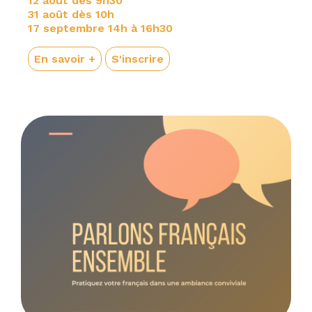
12 août dès 9h30
31 août dès 10h
17 septembre 14h à 16h30
En savoir +
S'inscrire