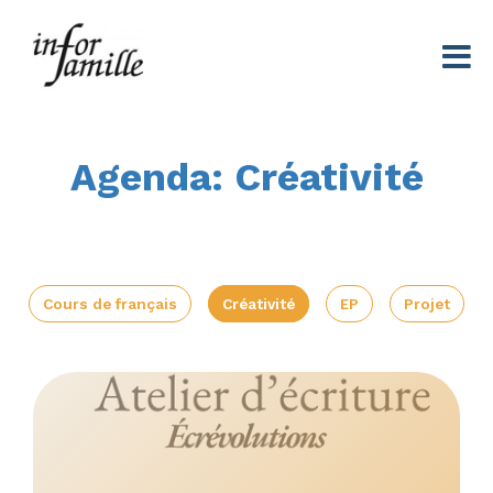
Centre Infor Famille
Agenda: Créativité
Cours de français
Créativité
EP
Projet