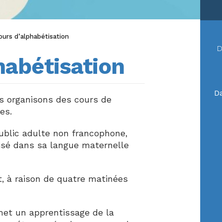
ours d’alphabétisation
D
habétisation
Da
ous organisons des cours de
es.
ublic adulte non francophone,
risé dans sa langue maternelle
let, à raison de quatre matinées
met un apprentissage de la