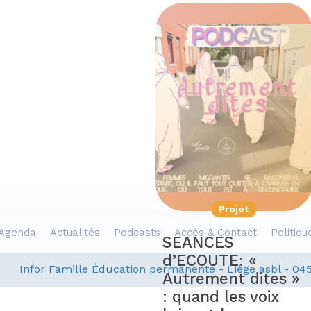
Projet
Projet
Agenda
Actualités
Podcasts
Accès & Contact
Politiqu
SÉANCES
SEANCES
D’ÉCOUTE :
d’ECOUTE: «
Infor Famille Éducation permanente - Liège asbl - 04
odcast Écran
Autrement dites »
otal
: quand les voix