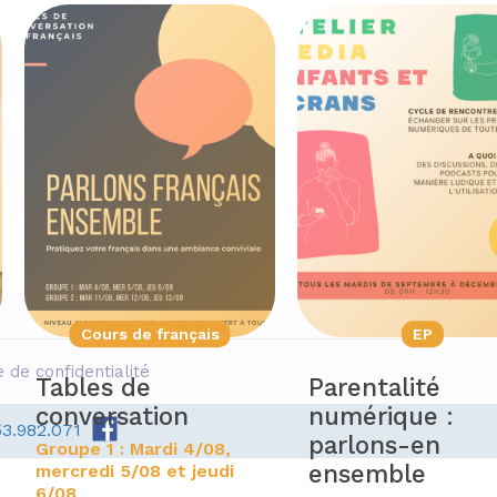
Cours de français
EP
e de confidentialité
Tables de
Parentalité
conversation
numérique :
53.982.071
parlons-en
Groupe 1 : Mardi 4/08,
ensemble
mercredi 5/08 et jeudi
6/08