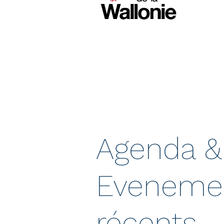
Agenda &
Eveneme
récents