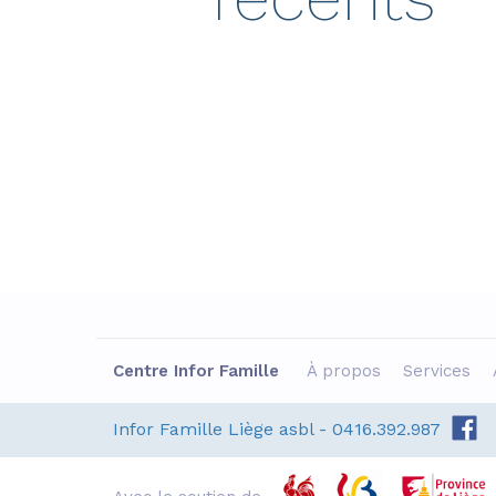
Projet
Centre Infor Famille
À propos
Services
Ecoute collective
et expo: «
Infor Famille Liège asbl - 0416.392.987
Créations croisées
p
: insécurités
T