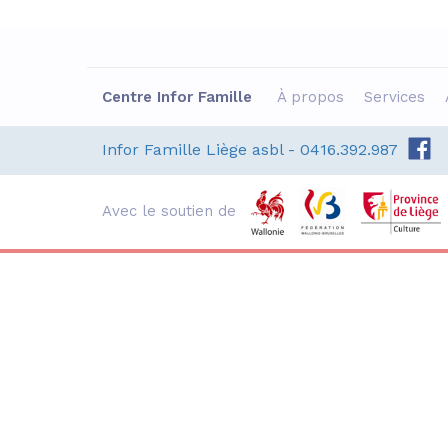
EP
Centre Infor Famille
À propos
Services
Ateliers Théâtre-
E
Alpha
e
Infor Famille Liège asbl - 0416.392.987
C
Du 02 septembre au 16
:
décembre, les mercredis
matin de 9h à 12h30
v
Avec le soutien de
L'An Vert : Rue Mathieu
c
Polain 4 - 4020 Liège
L
d
En savoir +
S'inscrire
A
C
I
R
4