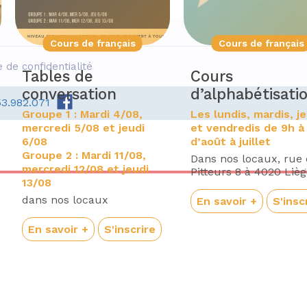
Cours de français
Cours de français
e de confidentialité
Tables de
Cours
conversation
d’alphabétisati
53.982.071
Groupe 1 : Mardi 4/08,
Les lundis, mardis, j
mercredi 5/08 et jeudi
et vendredis de 9h à
6/08
d’août à juillet
Groupe 2 : Mardi 11/08,
Dans nos locaux, rue
mercredi 12/08 et jeudi
Pitteurs 8 à 4020 Liè
13/08
dans nos locaux
En savoir +
S'insc
En savoir +
S'inscrire