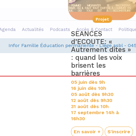
Projet
Projet
Agenda
Actualités
Podcasts
Accès & Contact
Politiqu
coute collective
SEANCES
t expo: «
d’ECOUTE: «
Infor Famille Éducation permanente - Liège asbl - 04
réations croisées
Autrement dites »
 insécurités
: quand les voix
écues, solidarités
brisent les
onstruites »
barrières
e mardi 08 septembre,
05 juin dès 9h
e 16h00 à 18h00
16 juin dès 10h
05 août dès 9h30
u café social Le
12 août dès 9h30
hal’Heureux (Maison
31 août dès 10h
nterG d'Outremeuse) :
17 septembre 14h à
ue Raes-de-Heers 13,
16h30
020 Liège
En savoir +
S'inscrire
En savoir +
S'inscrire