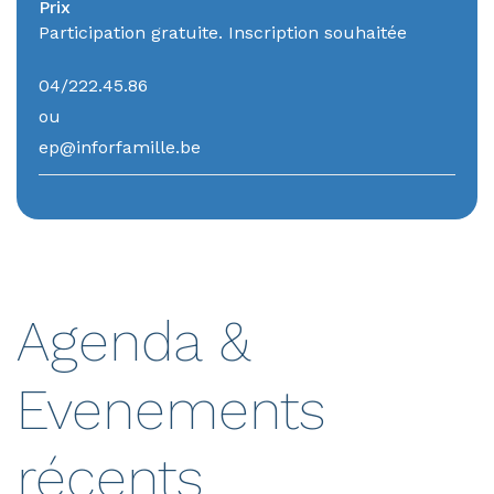
Prix
Participation gratuite. Inscription souhaitée
04/222.45.86
ou
ep@inforfamille.be
Agenda &
Evenements
récents