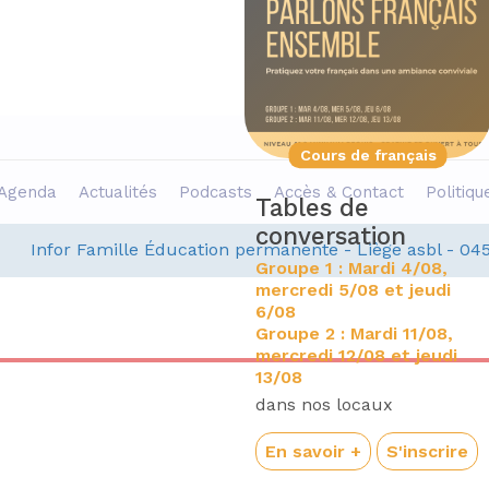
Projet
Cours de français
Agenda
Actualités
Podcasts
Accès & Contact
Politiqu
coute collective
Tables de
t expo: «
conversation
Infor Famille Éducation permanente - Liège asbl - 04
réations croisées
Groupe 1 : Mardi 4/08,
 insécurités
mercredi 5/08 et jeudi
6/08
écues, solidarités
Groupe 2 : Mardi 11/08,
onstruites »
mercredi 12/08 et jeudi
13/08
e mardi 08 septembre,
e 16h00 à 18h00
dans nos locaux
u café social Le
En savoir +
S'inscrire
hal’Heureux (Maison
nterG d'Outremeuse) :