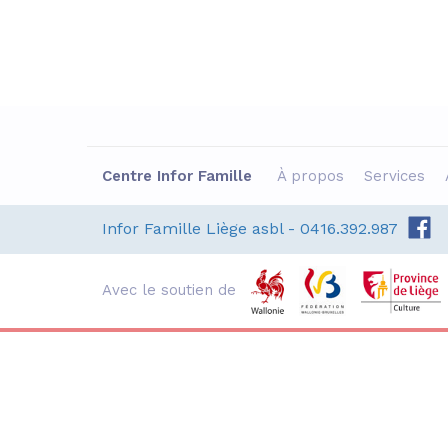
EP
Centre Infor Famille
À propos
Services
Ateliers Théâtre-
E
Alpha
e
Infor Famille Liège asbl - 0416.392.987
C
Du 02 septembre au 16
:
décembre, les mercredis
matin de 9h à 12h30
v
Avec le soutien de
L'An Vert : Rue Mathieu
c
Polain 4 - 4020 Liège
L
d
En savoir +
S'inscrire
A
C
I