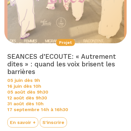
Projet
SEANCES d’ECOUTE: « Autrement
dites » : quand les voix brisent les
barrières
05 juin dès 9h
16 juin dès 10h
05 août dès 9h30
12 août dès 9h30
31 août dès 10h
17 septembre 14h à 16h30
En savoir +
S'inscrire