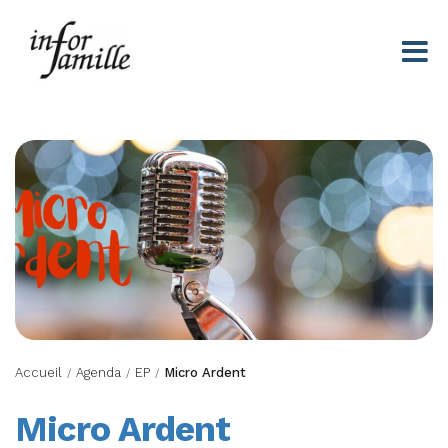
Centre Infor Famille
Accueil
Agenda
EP
Micro Ardent
/
/
/
Micro Ardent