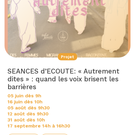
Projet
SEANCES d’ECOUTE: « Autrement
dites » : quand les voix brisent les
barrières
05 juin dès 9h
16 juin dès 10h
05 août dès 9h30
12 août dès 9h30
31 août dès 10h
17 septembre 14h à 16h30