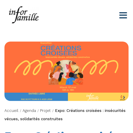
Centre Infor Famille
Accueil
Agenda
Projet
Expo: Créations croisées : insécurités
/
/
/
vécues, solidarités construites