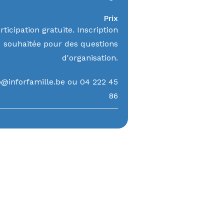
Prix
rticipation gratuite. Inscription
souhaitée pour des questions
d'organisation.
@inforfamille.be ou 04 222 45
86