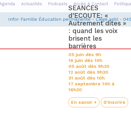
Agenda
Actualités
Podcasts
Accès & Contact
Politiqu
coute collective
SEANCES
t expo: «
d’ECOUTE: «
Infor Famille Éducation permanente - Liège asbl - 04
réations croisées
Autrement dites »
 insécurités
: quand les voix
écues, solidarités
brisent les
onstruites »
barrières
e mardi 08 septembre,
05 juin dès 9h
e 16h00 à 18h00
16 juin dès 10h
05 août dès 9h30
u café social Le
12 août dès 9h30
hal’Heureux (Maison
31 août dès 10h
nterG d'Outremeuse) :
17 septembre 14h à
ue Raes-de-Heers 13,
16h30
020 Liège
En savoir +
S'inscrire
En savoir +
S'inscrire