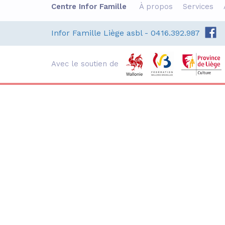
Centre Infor Famille
À propos
Services
Ateliers Théâtre-
E
Alpha
e
Infor Famille Liège asbl - 0416.392.987
C
Du 02 septembre au 16
:
décembre, les mercredis
matin de 9h à 12h30
v
Avec le soutien de
L'An Vert : Rue Mathieu
c
Polain 4 - 4020 Liège
L
d
En savoir +
S'inscrire
A
C
I
R
4