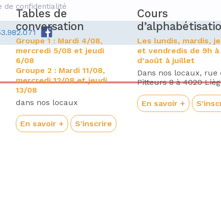
e de confidentialité
Tables de
Cours
conversation
d’alphabétisati
53.982.071
Groupe 1 : Mardi 4/08,
Les lundis, mardis, j
mercredi 5/08 et jeudi
et vendredis de 9h à
6/08
d’août à juillet
Groupe 2 : Mardi 11/08,
Dans nos locaux, rue
mercredi 12/08 et jeudi
Pitteurs 8 à 4020 Liè
13/08
dans nos locaux
En savoir +
S'insc
En savoir +
S'inscrire