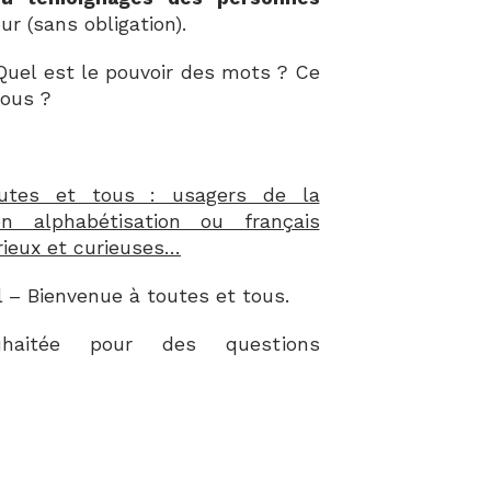
r (sans obligation).
uel est le pouvoir des mots ? Ce
tous ?
toutes et tous : usagers de la
en alphabétisation ou français
ieux et curieuses
…
l – Bienvenue à toutes et tous.
ouhaitée pour des questions