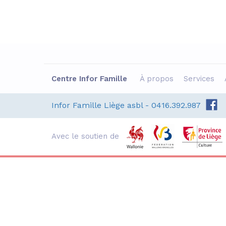
EP
Centre Infor Famille
À propos
Services
Ateliers Théâtre-
E
Alpha
e
Infor Famille Liège asbl - 0416.392.987
C
Du 02 septembre au 16
:
décembre, les mercredis
matin de 9h à 12h30
v
Avec le soutien de
L'An Vert : Rue Mathieu
c
Polain 4 - 4020 Liège
L
d
En savoir +
S'inscrire
A
C
I
R