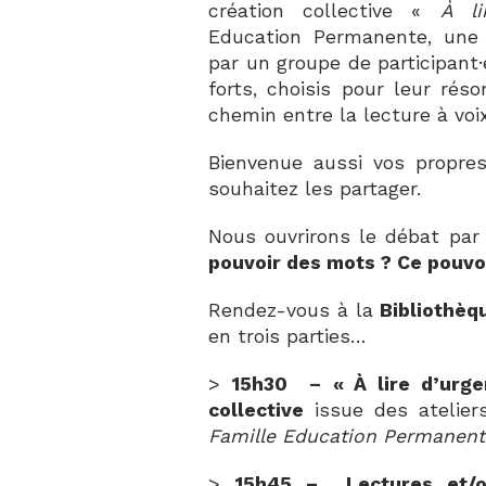
création collective «
À li
Education Permanente, une 
par un groupe de participant·
forts, choisis pour leur rés
chemin entre la lecture à voix
Bienvenue aussi vos propre
souhaitez les partager.
Nous ouvrirons le débat par 
pouvoir des mots ? Ce pouvoi
Rendez-vous à la
Bibliothèq
en trois parties…
>
15h30 –
« À lire d’urge
collective
issue des atelie
Famille Education Permanent
>
15h45 –
Lectures et/