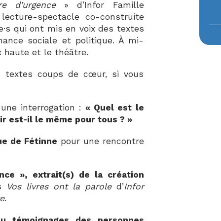
re d’urgence
» d’Infor Famille
lecture-spectacle co-construite
e·s qui ont mis en voix des textes
onance sociale et politique. À mi-
 haute et le théâtre.
s textes coups de cœur, si vous
une interrogation :
« Quel est le
r est-il le même pour tous ? »
ue de Fétinne
pour une rencontre
nce », extrait(s) de la création
rs
Vos livres ont la parole
d’
Infor
e
.
ou témoignages des personnes