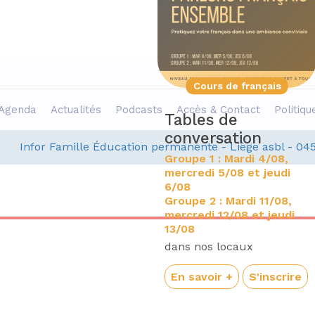
Projet
Cours de français
Agenda
Actualités
Podcasts
Accès & Contact
Politiqu
coute collective
Tables de
t expo: «
conversation
Infor Famille Éducation permanente - Liège asbl - 04
réations croisées
Groupe 1 : Mardi 4/08,
 insécurités
mercredi 5/08 et jeudi
6/08
écues, solidarités
Groupe 2 : Mardi 11/08,
onstruites »
mercredi 12/08 et jeudi
13/08
e mardi 08 septembre,
e 16h00 à 18h00
dans nos locaux
u café social Le
En savoir +
S'inscrire
hal’Heureux (Maison
nterG d'Outremeuse) :
ue Raes-de-Heers 13,