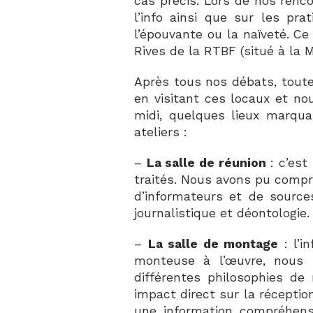
cas précis. Lors de nos ren
l’info ainsi que sur les pra
l’épouvante ou la naïveté. Ce 
Rives de la RTBF (situé à la M
Après tous nos débats, toute
en visitant ces locaux et no
midi, quelques lieux marqu
ateliers :
–
La salle de réunion
: c’est
traités. Nous avons pu compr
d’informateurs et de sources
journalistique et déontologie.
–
La salle de montage
: l’i
monteuse à l’œuvre, nous 
différentes philosophies d
impact direct sur la réceptio
une information compréhens