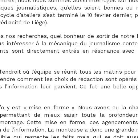
contres, nous nous sommes aussi interrogés sur 
tiques journalistiques, qu’elles soient bonnes ou
cycle d’ateliers s’est terminé le 10 février dernier,
édiacité de Liège).
s nos recherches, quel bonheur de sortir de notre b
us intéresser à la mécanique du journalisme conte
ants sont directement entrés en résonance avec l
 l’endroit où l’équipe se réunit tous les matins pour
endre comment les choix de rédaction sont opérés 
 l’information leur parvient. Ce fut une belle op
nfo y est « mise en forme ». Nous avons eu la ch
permettant de mieux saisir toute la profondeur
e montage. Cette mise en forme, ces agencement
n de l’information. La monteuse a donc une grande r
ible qui respecte les faits mais qui se doit aus