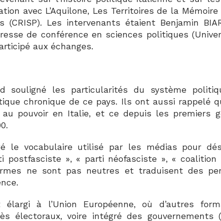
ation avec L’Aquilone, Les Territoires de la Mémoir
ues (CRISP). Les intervenants étaient Benjamin BI
resse de conférence en sciences politiques (Univers
articipé aux échanges.
s
d souligné les particularités du système politiq
olitique chronique de ce pays. Ils ont aussi rappelé 
 au pouvoir en Italie, et ce depuis les premiers 
0.
é le vocabulaire utilisé par les médias pour dé
i postfasciste », « parti néofasciste », « coalition 
rmes ne sont pas neutres et traduisent des perc
ence.
 élargi à l’Union Européenne, où d’autres form
s électoraux, voire intégré des gouvernements 