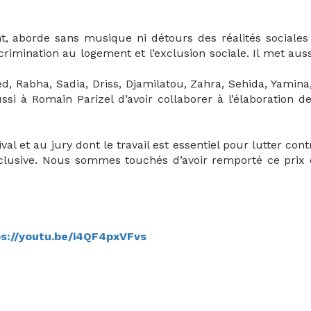
ent, aborde sans musique ni détours des réalités social
scrimination au logement et l’exclusion sociale. Il met aus
 Rabha, Sadia, Driss, Djamilatou, Zahra, Sehida, Yamina
ussi à Romain Parizel d’avoir collaborer à l’élaboration 
l et au jury dont le travail est essentiel pour lutter contr
nclusive. Nous sommes touchés d’avoir remporté ce prix é
ps://youtu.be/i4QF4pxVFvs